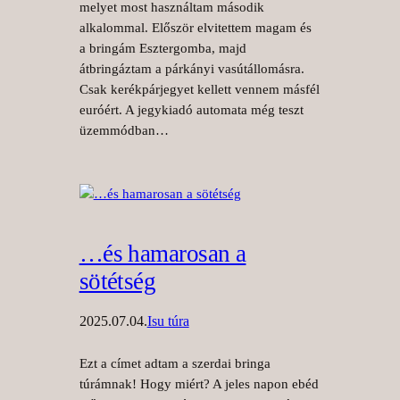
melyet most használtam második
alkalommal. Először elvitettem magam és
a bringám Esztergomba, majd
átbringáztam a párkányi vasútállomásra.
Csak kerékpárjegyet kellett vennem másfél
euróért. A jegykiadó automata még teszt
üzemmódban…
…és hamarosan a
sötétség
2025.07.04.
Isu túra
Ezt a címet adtam a szerdai bringa
túrámnak! Hogy miért? A jeles napon ebéd