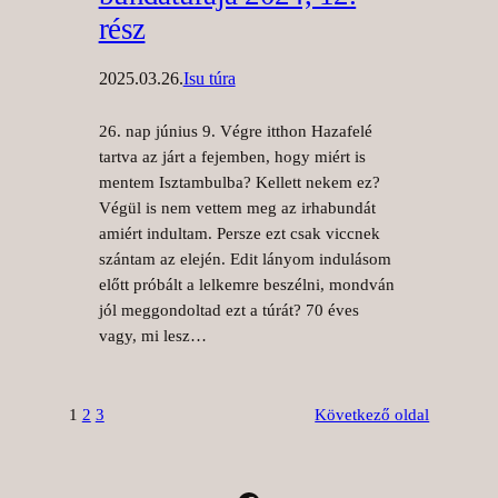
rész
2025.03.26.
Isu túra
26. nap június 9. Végre itthon Hazafelé
tartva az járt a fejemben, hogy miért is
mentem Isztambulba? Kellett nekem ez?
Végül is nem vettem meg az irhabundát
amiért indultam. Persze ezt csak viccnek
szántam az elején. Edit lányom indulásom
előtt próbált a lelkemre beszélni, mondván
jól meggondoltad ezt a túrát? 70 éves
vagy, mi lesz…
1
2
3
Következő oldal