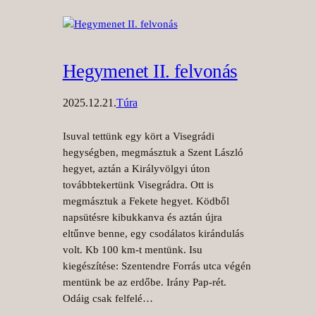
Hegymenet II. felvonás
2025.12.21.
Túra
Isuval tettünk egy kört a Visegrádi
hegységben, megmásztuk a Szent László
hegyet, aztán a Királyvölgyi úton
továbbtekertünk Visegrádra. Ott is
megmásztuk a Fekete hegyet. Ködből
napsütésre kibukkanva és aztán újra
eltűnve benne, egy csodálatos kirándulás
volt. Kb 100 km-t mentünk. Isu
kiegészítése: Szentendre Forrás utca végén
mentünk be az erdőbe. Irány Pap-rét.
Odáig csak felfelé…