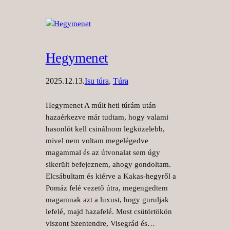
Hegymenet
2025.12.13.
Isu túra
, 
Túra
Hegymenet A múlt heti túrám után
hazaérkezve már tudtam, hogy valami
hasonlót kell csinálnom legközelebb,
mivel nem voltam megelégedve
magammal és az útvonalat sem úgy
sikerült befejeznem, ahogy gondoltam.
Elcsábultam és kiérve a Kakas-hegyről a
Pomáz felé vezető útra, megengedtem
magamnak azt a luxust, hogy guruljak
lefelé, majd hazafelé. Most csütörtökön
viszont Szentendre, Visegrád és…