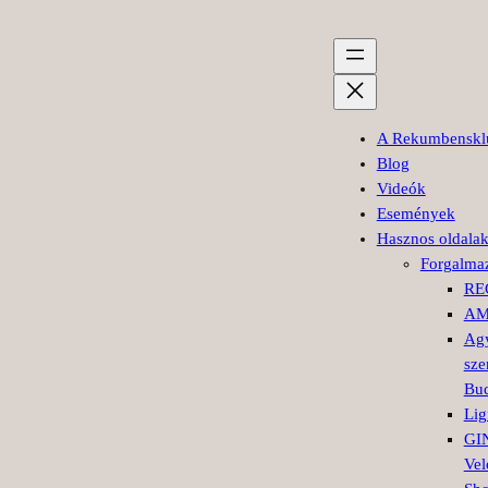
A Rekumbenskl
Blog
Videók
Események
Hasznos oldala
Forgalma
RE
AM
Agy
sze
Bud
Lig
GI
Vel