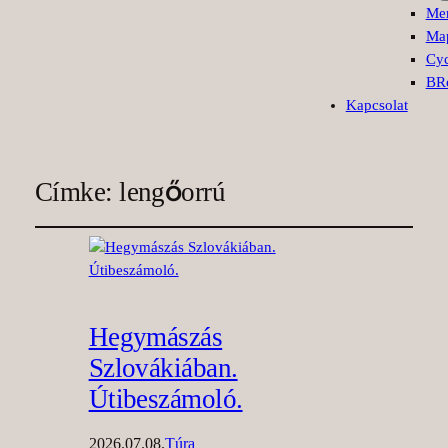
Mer
Ma
Cyc
BRo
Kapcsolat
Címke:
lengőorrú
Hegymászás
Szlovákiában.
Útibeszámoló.
2026.07.08.
Túra