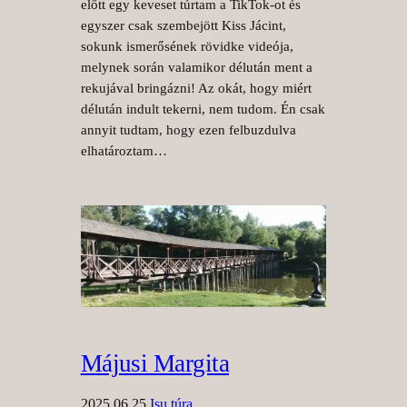
előtt egy keveset túrtam a TikTok-ot és
egyszer csak szembejött Kiss Jácint,
sokunk ismerősének rövidke videója,
melynek során valamikor délután ment a
rekujával bringázni! Az okát, hogy miért
délután indult tekerni, nem tudom. Én csak
annyit tudtam, hogy ezen felbuzdulva
elhatároztam…
Májusi Margita
2025.06.25.
Isu túra