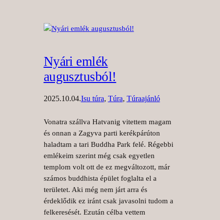
Nyári emlék
augusztusból!
2025.10.04.
Isu túra
, 
Túra
, 
Túraajánló
Vonatra szállva Hatvanig vitettem magam
és onnan a Zagyva parti kerékpárúton
haladtam a tari Buddha Park felé. Régebbi
emlékeim szerint még csak egyetlen
templom volt ott de ez megváltozott, már
számos buddhista épület foglalta el a
területet. Aki még nem járt arra és
érdeklődik ez iránt csak javasolni tudom a
felkeresését. Ezután célba vettem