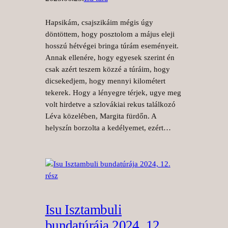
Hapsikám, csajszikáim mégis úgy
döntöttem, hogy posztolom a május eleji
hosszú hétvégei bringa túrám eseményeit.
Annak ellenére, hogy egyesek szerint én
csak azért teszem közzé a túráim, hogy
dicsekedjem, hogy mennyi kilométert
tekerek. Hogy a lényegre térjek, ugye meg
volt hirdetve a szlovákiai rekus találkozó
Léva közelében, Margita fürdőn. A
helyszín borzolta a kedélyemet, ezért…
Isu Isztambuli
bundatúrája 2024, 12.