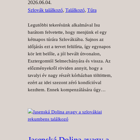
2026.06.04.
Szlovák találkozó
, 
Találkozó
, 
Túra
Legutóbbi tekerésünk alkalmával Isu
barátom felvetette, hogy menjünk el egy
kétnapos túrára Szlovákiába. Sajnos az
időjárás ezt a tervet felülírta, így egynapos
kör lett belőle, a jól bevált útvonalon,
Esztergomtól Selmecbányára és vissza. Az
előzményekről röviden annyit, hogy a
tavalyi év nagy részét kórházban töltöttem,
ezért az idei szezont zéró kondícióval
kezdtem. Ennek kompenzálására úgy…
Jasenská Dolina avagy a