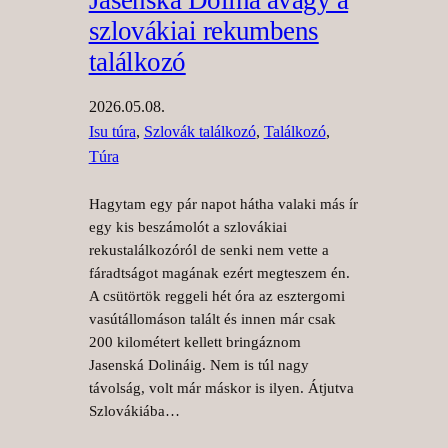
szlovákiai rekumbens
találkozó
2026.05.08.
Isu túra
, 
Szlovák találkozó
, 
Találkozó
, 
Túra
Hagytam egy pár napot hátha valaki más ír
egy kis beszámolót a szlovákiai
rekustalálkozóról de senki nem vette a
fáradtságot magának ezért megteszem én.
A csütörtök reggeli hét óra az esztergomi
vasútállomáson talált és innen már csak
200 kilométert kellett bringáznom
Jasenská Dolináig. Nem is túl nagy
távolság, volt már máskor is ilyen. Átjutva
Szlovákiába…