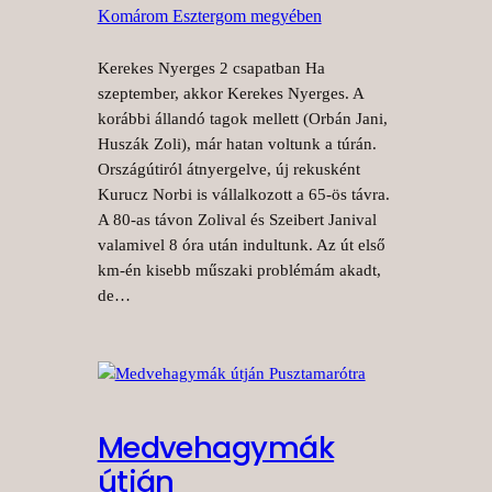
Komárom Esztergom megyében
Kerekes Nyerges 2 csapatban Ha
szeptember, akkor Kerekes Nyerges. A
korábbi állandó tagok mellett (Orbán Jani,
Huszák Zoli), már hatan voltunk a túrán.
Országútiról átnyergelve, új rekusként
Kurucz Norbi is vállalkozott a 65-ös távra.
A 80-as távon Zolival és Szeibert Janival
valamivel 8 óra után indultunk. Az út első
km-én kisebb műszaki problémám akadt,
de…
Medvehagymák
útján