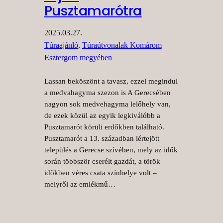
Pusztamarótra
2025.03.27.
Túraajánló
, 
Túraútvonalak Komárom
Esztergom megyében
Lassan beköszönt a tavasz, ezzel megindul
a medvahagyma szezon is A Gerecsében
nagyon sok medvehagyma lelőhely van,
de ezek közül az egyik legkiválóbb a
Pusztamarót körüli erdőkben található.
Pusztamarót a 13. században lértejött
település a Gerecse szívében, mely az idők
során többször cserélt gazdát, a török
időkben véres csata színhelye volt –
melyről az emlékmű…