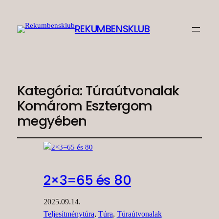
REKUMBENSKLUB
Kategória:
Túraútvonalak
Komárom Esztergom
megyében
2×3=65 és 80
2025.09.14.
Teljesítménytúra
, 
Túra
, 
Túraútvonalak