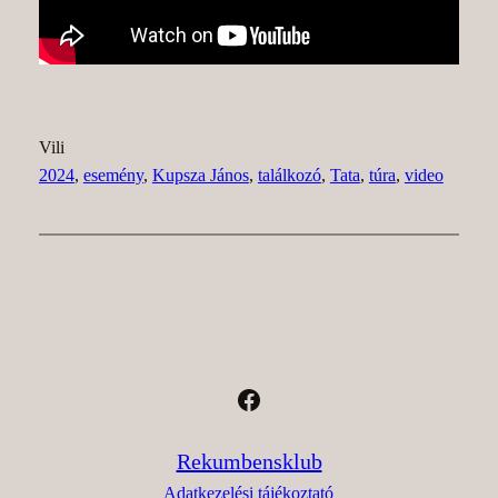
Vili
2024
, 
esemény
, 
Kupsza János
, 
találkozó
, 
Tata
, 
túra
, 
video
Facebook
Rekumbensklub
Adatkezelési tájékoztató