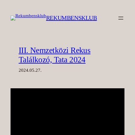
Ugrás
a
REKUMBENSKLUB
tartalomhoz
III. Nemzetközi Rekus
Találkozó, Tata 2024
2024.05.27.