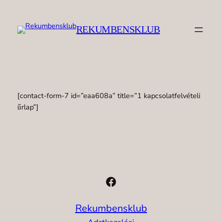
Ugrás
a
REKUMBENSKLUB
tartalomhoz
[contact-form-7 id=”eaa608a” title=”1 kapcsolatfelvételi
űrlap”]
Facebook
Rekumbensklub